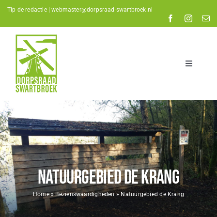
Skip
Tip de redactie |
webmaster@dorpsraad-swartbroek.nl
to
content
Toggle
Navigatio
Home
Nieuws
De Dorpsraad
Kalender
Natuurgebied de Krang
Verenigingen
Organisaties
Home
»
Bezienswaardigheden
»
Natuurgebied de Krang