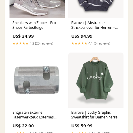
Sneakers with Zipper - Pro
Elarova | Abstrakter
Shoes Farbe:Beige
Strickpullover für Herren –
Baumwolle, lässige
US$ 34.99
US$ 94.99
Streetwear ärmelloses kleid
★★★★★
4.2 (20 reviews)
★★★★★
4.1 (6 reviews)
Entgraten Externe
Elarova | Lucky Graphic
Fasenwerkzeug Externes
Sweatshirt für Damen herren
Entgraten Fasenwerkzeug
sicherheitsschuhe s3
US$ 22.00
US$ 59.99
Entgratwerkzeug für
Außenfasen Entfernen von
★★★★★
4.3 (10 reviews)
★★★★★
4.7 (6 reviews)