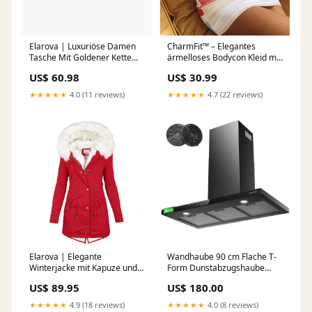
CharmFit™ – Elegantes
Elarova | Luxuriöse Damen
ärmelloses Bodycon Kleid mit
Tasche Mit Goldener Kette
Rundhalsausschnitt Größe:S
Farbe:Beige
US$ 30.99
US$ 60.98
★★★★★
4.7 (22 reviews)
★★★★★
4.0 (11 reviews)
Elarova | Elegante
Wandhaube 90 cm Flache T-
Winterjacke mit Kapuze und
Form Dunstabzugshaube
Knopfdetail multifunktionale
Schwarz abtest
US$ 89.95
US$ 180.00
tasche damen
★★★★★
4.9 (18 reviews)
★★★★★
4.0 (8 reviews)