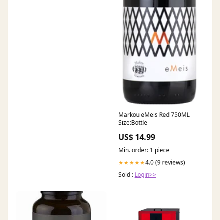
Markou eMeis Red 750ML
Size:Bottle
US$ 14.99
Min. order: 1 piece
4.0 (9 reviews)
★★★★★
Sold :
Login>>