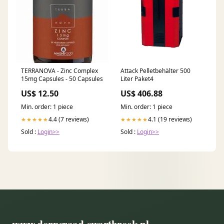
TERRANOVA - Zinc Complex
Attack Pelletbehälter 500
15mg Capsules - 50 Capsules
Liter Paket4
US$ 12.50
US$ 406.88
Min. order: 1 piece
Min. order: 1 piece
4.4 (7 reviews)
4.1 (19 reviews)
★★★★★
★★★★★
Sold :
Login>>
Sold :
Login>>
www.dorpsraad-swartbroek.nl