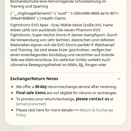
Boxhandschuhe eine hervorragende Schutzwirkung im
Training und Sparring
{ "__shgImageElements": { "uuid": "s-330c4390-4866-4a1b-9011-
599a41808693" } } Health Claims
Fightshorts EVO Apex - Grau Wähle deine Größe::XXL Harte
Arbeit zahlt sich ausDetails Die neuen Phantom EVO
Fightshorts. Super leichte Shorts fr deinen Kampfsport. Durch
die Verwendung von sehr leichten, elastischen und reifesten
Materialien eignen sich die EVO Shorts perfekt fr Wettkampf
und Training. Sie sind etwas krzer geschnitten, verfgen ber
einen innenliegenden Kordelzug und verzichten auf strende
Teile wie Klettverschlsse. Ein seitlicher Schlitz verleiht euch
ultimative Bewegungsfreiheit im MMA, BJJ, Ringen oder
Exchange/Return Notes
We offer a
30-day
return/exchange service after receiving.
Final sale items
are not eligible for returns or exchanges.
To process your return/exchange,
please contact us
at
[email protected]
Please click here for more details>>>
Return & Exchange
Policy