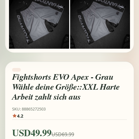
Fightshorts EVO Apex - Grau
Wähle deine Größe::XXL Harte
Arbeit zahlt sich aus
SKU: 88865272503
4.2
USD49.99
USD69.99