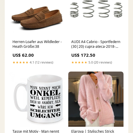
Herren-Loafer aus Wildleder -
AUDI A4 Cabrio - Sportfedern
Heath Größe:38
(30|20) cupra-ateca-2018-
body-styling
US$ 62.00
US$ 172.50
★★★★★
4.1 (12 reviews)
★★★★★
5.0 (20 reviews)
Tasse mit Motiv - Man nennt
Elarova | Stylisches Strick