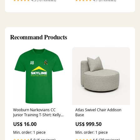
Gratwerkzeugen für Externe
Fasen Bohrer Size:32-40 mm
Recommand Products
Wooburn Narkovians CC
Atlas Swivel Chair Addison
Junior Training T-Shirt: Kelly
Base
Green B2B NTB Mtch Ball
US$ 16.00
US$ 999.50
Min. order: 1 piece
Min. order: 1 piece
★★★★★
★★★★★