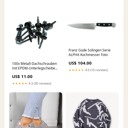
Franz Güde Solingen Serie
ALPHA Kochmesser Foto
US$ 104.00
100x Metall-Dachschrauben
mit EPDM-Unterlegscheiben
★★★★★
4.0 (10 reviews)
Stahl Verzinkt Bohrschraube
US$ 11.00
Sechskantkopf DIN 7504-K
Size:4.8*32 mm
★★★★★
4.3 (30 reviews)