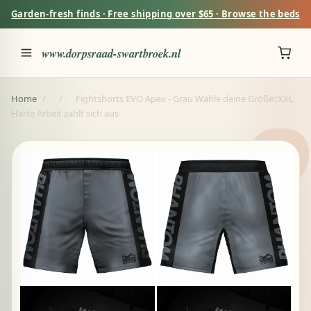
Garden-fresh finds · Free shipping over $65 · Browse the beds
www.dorpsraad-swartbroek.nl
Home
/
/
Fightshorts EVO Apex - Grau Wähle deine Größe::XXL
Harte Arbeit zahlt sich aus