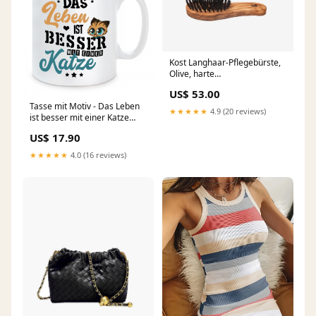
Kost Langhaar-Pflegebürste,
Olive, harte
Wildschweinborste, 7-reihig
US$ 53.00
braun Babyspielwaren
Tasse mit Motiv - Das Leben
★★★★★
4.9 (20 reviews)
ist besser mit einer Katze
Kissen Sprüche
US$ 17.90
★★★★★
4.0 (16 reviews)