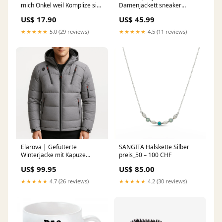
mich Onkel weil Komplize sich
Damenjackett sneaker
so anhört, als wäre ich ein
damen komfort
US$ 17.90
US$ 45.99
schlechter Umgang
Schlüsselanhänger
★★★★★
5.0 (29 reviews)
★★★★★
4.5 (11 reviews)
personalisiert
Elarova | Gefütterte
SANGITA Halskette Silber
Winterjacke mit Kapuze
preis_50 – 100 CHF
Größe:L
US$ 99.95
US$ 85.00
★★★★★
4.7 (26 reviews)
★★★★★
4.2 (30 reviews)