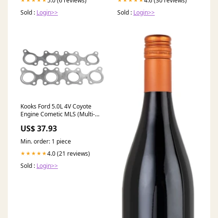
5.0 (6 reviews)
4.6 (30 reviews)
Sold :
Login>>
Sold :
Login>>
Kooks Ford 5.0L 4V Coyote
Engine Cometic MLS (Multi-
Layer Steel) Exhaust Gaskets
US$ 37.93
fits_2010-
2015`Chevrolet`Camaro`LS~2010-
Min. order: 1 piece
2015`Chevrolet`Camaro`LT~2010-
2015`Chevrolet`Camaro`SS~2014-
4.0 (21 reviews)
★★★★★
2015`Chevrolet`Camaro`Z/28~2012-
Sold :
Login>>
2015`Chevrolet`Camaro`ZL1