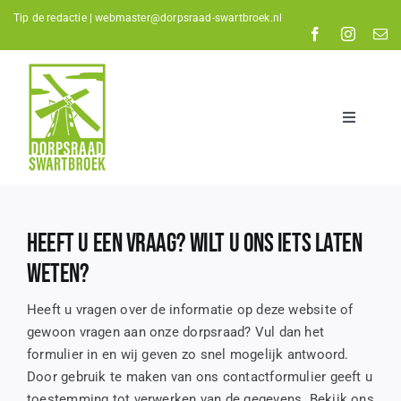
Skip
Tip de redactie |
webmaster@dorpsraad-swartbroek.nl
to
content
Toggle
Navigatio
Home
Nieuws
Heeft u een vraag? Wilt u ons iets laten
De Dorpsraad
weten?
Kalender
Heeft u vragen over de informatie op deze website of
Verenigingen
gewoon vragen aan onze dorpsraad? Vul dan het
formulier in en wij geven zo snel mogelijk antwoord.
Organisaties
Door gebruik te maken van ons contactformulier geeft u
toestemming tot verwerken van de gegevens. Bekijk ons