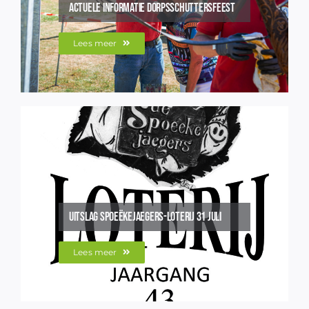
Actuele informatie dorpsschuttersfeest
Lees meer
Uitslag Spoeëkejaegers-loterij 31 juli
Lees meer